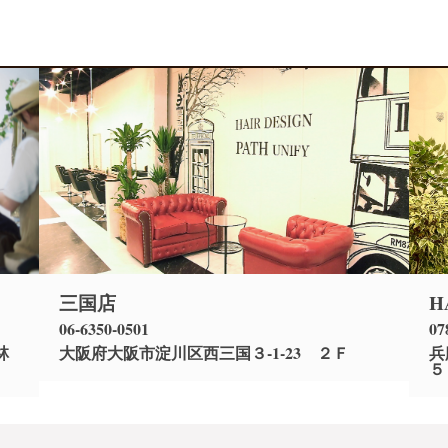
三国店
H
06-6350-0501
07
林
大阪府大阪市淀川区西三国３-1-23 ２Ｆ
兵
５